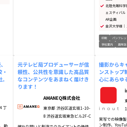
北陸先端科学技
ェスティバル
AR企画
金沢大学様｜ 
印刷
パンフレッ
学校案内
周年誌
援、
元テレビ局プロデューサーが信
撮影からキ
校・
頼性、公共性を意識した高品質
ンストップ
社。
なコンテンツをあまねく届けき
心にあらゆ
ります！
AMANEQ株式会社
４丁
東京都
渋谷区道玄坂1-10-
1
8 渋谷道玄坂東急ビル2F-C
実写での映像製
ン制作、YouT
、動
確かな問いと創造でクライアントの価値