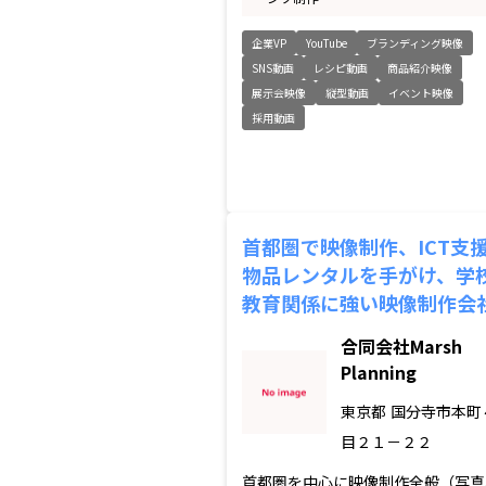
企業VP
YouTube
ブランディング映像
SNS動画
レシピ動画
商品紹介映像
展示会映像
縦型動画
イベント映像
採用動画
首都圏で映像制作、ICT支
物品レンタルを手がけ、学
教育関係に強い映像制作会
合同会社Marsh
Planning
東京都
国分寺市本町
目２１－２２
首都圏を中心に映像制作全般（写真