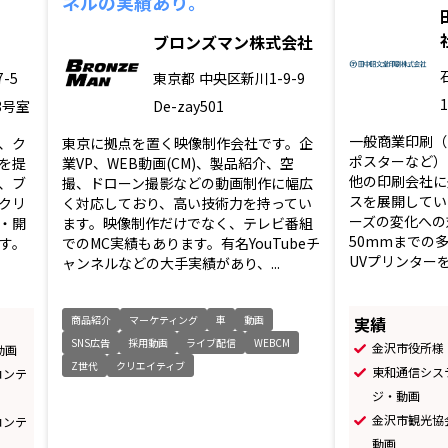
ネルの実績あり。
ブロンズマン株式会社
-5
東京都
中央区新川1-9-9
3号室
De-zay501
一般商業印刷（
、ク
東京に拠点を置く映像制作会社です。企
ポスターなど）
を提
業VP、WEB動画(CM)、製品紹介、空
他の印刷会社に
、ブ
撮、ドローン撮影などの動画制作に幅広
スを展開してい
クリ
く対応しており、高い技術力を持ってい
ーズの変化への
・開
ます。映像制作だけでなく、テレビ番組
50mmまでの
す。
でのMC実績もあります。有名YouTubeチ
UVプリンターを
ャンネルなどの大手実績があり、...
実績
商品紹介
マーケティング
車
動画
SNS広告
採用動画
ライブ配信
WEBCM
金沢市役所様
動画
Z世代
クリエイティブ
東和通信シス
コンテ
ジ・動画
金沢市観光協
コンテ
動画