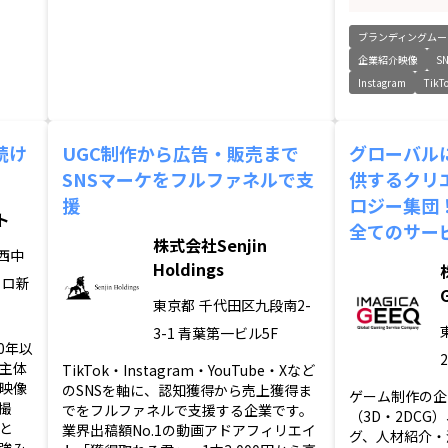
ブランディングムー
企業紹介映像
S
Instagram
TikT
続け
UGC制作から広告・販売まで
グローバル
SNSマーケをフルファネルで支
供するクリ
援
ロジー集団
ト
全てのサー
株式会社Senjin
西中
Holdings
トロ新
東京都
千代田区九段南2-
3-1 青葉第一ビル5F
40年以
主体
TikTok・Instagram・YouTube・Xなど
映像
のSNSを軸に、認知獲得から売上獲得ま
ゲーム制作の企
撮
でをフルファネルで支援する企業です。
（3D・2DC
と
業界出稿額No.1の動画アドアフィリエイ
グ、人材紹介・
強み