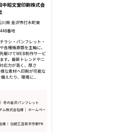
田中昭文堂印刷株式会
社
石川県
金沢市打木町東
1448番地
チラシ・パンフレット・
や各種帳票類を主軸に、
先駆けてWEB制作サービ
ます。最新トレンドやニ
対応力が高く、厚さ
多様な素材へ印刷が可能な
備えたり、環境に...
｜ 冬の金沢パンフレット
テム株式会社様｜ ホームペー
会様｜ 伝統工芸若手作家PR