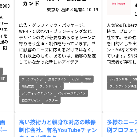
903
東京都
葛飾区亀有4-10-19
MV、
サー
広告・グラフィック・パッケージ、
人気YouTub
リエ
WEB・CI及びVI・ブランディングなど、
持つ、プロフェ
ィを
デザインの力が必要なあらゆるシーンに
社です。その強
強み
寄りそう企画・制作を行っています。単
を目的とした実
、限
に顧客のニーズに応えるだけではなく、
ン・MVなどS
それ以上のもの、あるいは、顧客の想定
ています。SN
していなかった新しいアイデア...
同業者が存在しま
集
制作
ブランディング
広告デザイン
CI/VI
MVV
SNSコンサル
S
商品広告
ブランドサイト
ブランディング映像
グラフィックデザイン
パッケージデザイン
ロゴデザイン
ポスター
企画
高い技術力と親身な対応の映像
多様なニー
ポー
制作会社。有名YouTubeチャン
刷プロフェ