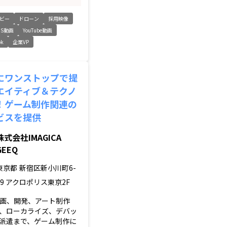
ビー
ドローン
採用映像
NS動画
YouTube動画
ok
企業VP
にワンストップで提
エイティブ＆テクノ
！ゲーム制作関連の
ビスを提供
株式会社IMAGICA
GEEQ
東京都
新宿区新小川町6-
29 アクロポリス東京2F
画、開発、アート制作
G）、ローカライズ、デバッ
派遣まで、ゲーム制作に