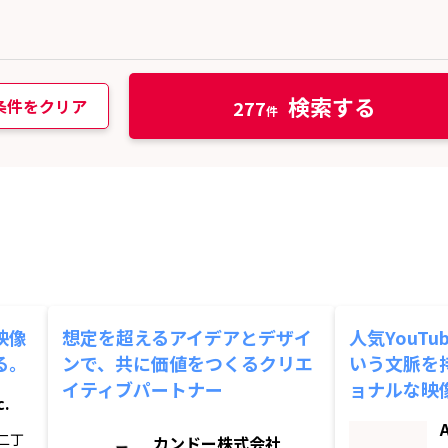
検索する
条件をクリア
277
映像
想定を超えるアイデアとデザイ
人気YouT
る。
ンで、共に価値をつくるクリエ
いう文脈を
イティブパートナー
ョナルな映
c.
二丁
カンドー株式会社