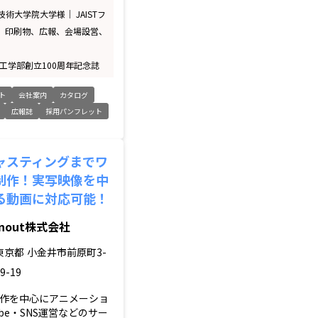
術大学院大学様｜ JAISTフ
 印刷物、広報、会場設営、
工学部創立100周年記念誌
ト
会社案内
カタログ
広報誌
採用パンフレット
ャスティングまでワ
制作！実写映像を中
る動画に対応可能！
inout株式会社
東京都
小金井市前原町3-
9-19
作を中心にアニメーショ
ube・SNS運営などのサー