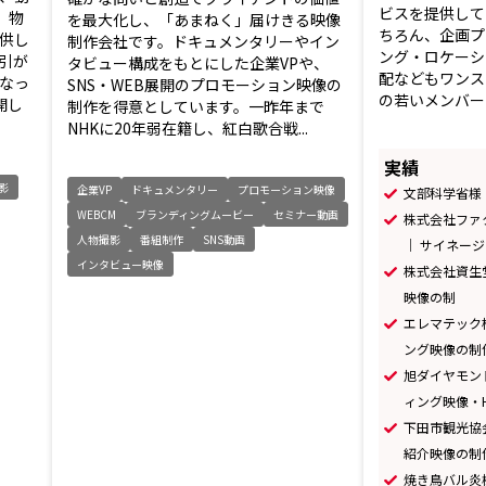
ビスを提供して
、物
を最大化し、「あまねく」届けきる映像
ちろん、企画プ
供し
制作会社です。ドキュメンタリーやイン
ング・ロケーシ
引が
タビュー構成をもとにした企業VPや、
配などもワンス
なっ
SNS・WEB展開のプロモーション映像の
の若いメンバーを
開し
制作を得意としています。一昨年まで
NHKに20年弱在籍し、紅白歌合戦...
実績
影
企業VP
ドキュメンタリー
プロモーション映像
文部科学省様
WEBCM
ブランディングムービー
セミナー動画
株式会社ファ
人物撮影
番組制作
SNS動画
｜ サイネー
インタビュー映像
株式会社資生堂様
映像の制
エレマテック
ング映像の制
旭ダイヤモン
ィング映像・
下田市観光協
紹介映像の制
焼き鳥バル炎