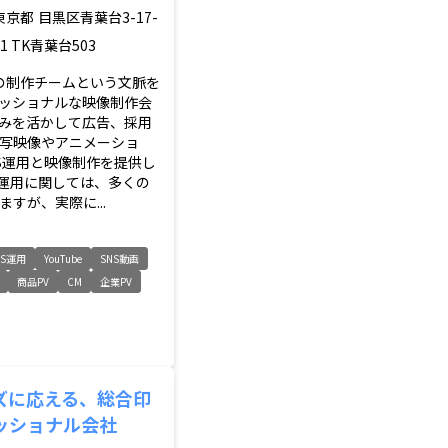
東京都
目黒区青葉台3-17-
11 TK青葉台503
erの制作チームという文脈を
ッショナルな映像制作会
みを活かして広告、採用
写映像やアニメーショ
NS運用と映像制作を提供し
S運用に関しては、多くの
すが、実際に...
NS運用
YouTube
SNS動画
商品PV
CM
企業PV
ズに応える、総合印
ッショナル会社