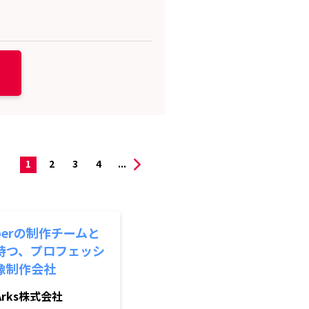
1
2
3
4
...
uberの制作チームと
持つ、プロフェッシ
像制作会社
Arks株式会社