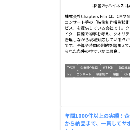
目8番2号ハイネス目黒
株式会社Chapters Filmは、CMや
コンサート等の「映像制作撮影技術
ビス」を提供している会社です。ク
イター目線で物事を考え、クオリテ
管理しながら現場対応している点が
です。予算や時間の制約を踏まえて
られた条件の中でいかに最良...
TVCM
企業紹介動画
WEBCM
動画編
MV
コンサート
映像制作
映像
CM
年間1000件以上の実績！
から納品まで、一貫してサ