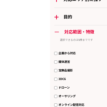
+
目的
ー
対応範囲・特徴
選択できるのは
5件
までです
企画から対応
媒体運営
宝飾品撮影
3DCG
ドローン
オーサリング
オンライン配信対応