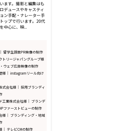
います。撮影と編集はも
ロデュースやキャスティ
ョン手配・ナレーター手
トップで行います。20代
中心に、映...
｜ 留学生誘致PR映像の制作
クトリージャパングループ様
ジ・ウェブ広告映像の制作
｜ instagramリール向け
株式会社様｜ 採用ブランディ
作
ド工業株式会社様｜ ブランデ
HPファーストビューの制作
会様｜ ブランディング・地域
作
様｜ テレビCMの制作