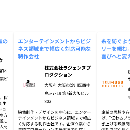
頼の
エンターテインメントからビジ
糸を紡ぐよ
ネス領域まで幅広く対応可能な
リーを編む
制作会社
喜びへと変
ウ
株式会社ラジェンヌプ
宮区
ロダクション
都築ビ
大阪府
大阪市淀川区西中
島5-7-19 第7新大阪ビル
4
、採
803
創生
ショ
映像制作・デザインを中心に、エンター
企業の思想や存
地方
テインメントからビジネス領域まで幅広
げ、“伝わるブ
差し
く対応する制作会社です。企画立案から
ぎ上げる映像制
人材
年間プロモーションの提案まで対応し、
体制で深く長く