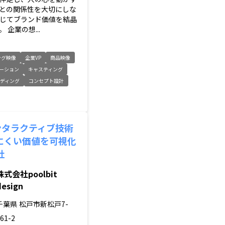
との関係性を大切にしな
じてブランド価値を結晶
 企業の想...
ング映像
企業VP
商品映像
ーション
キャスティング
ディング
コンセプト設計
ンタラクティブ技術
にくい価値を可視化
社
株式会社poolbit
design
千葉県
松戸市新松戸7-
61-2