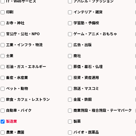
IT・Webサービス
アパレル・ファッション
印刷
インテリア・雑貨
お寺・神社
学習塾・予備校
官公庁・公社・NPO
ゲーム・アニメ・おもちゃ
工業・インフラ・物流
広告・出版
士業
商社
石油・ガス・エネルギー
葬儀・墓石・仏壇
畜産・水産業
投資・資産運用
ペット・動物
放送・マスコミ
飲食・カフェ・レストラン
金属・鉄鋼
自動車・バイク
商業施設・複合施設・テーマパーク
製造業
製薬
農業・農園
バイオ・医薬品