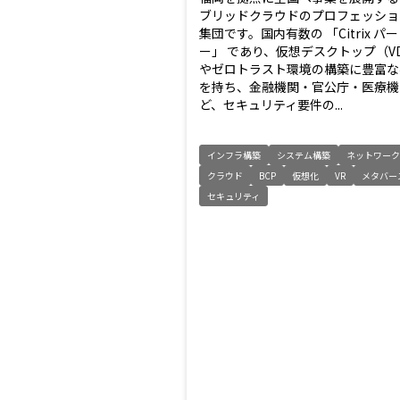
ブリッドクラウドのプロフェッショ
集団です。国内有数の 「Citrix パ
ー」 であり、仮想デスクトップ（VD
やゼロトラスト環境の構築に豊富な
を持ち、金融機関・官公庁・医療機
ど、セキュリティ要件の...
インフラ構築
システム構築
ネットワーク
クラウド
BCP
仮想化
VR
メタバー
セキュリティ