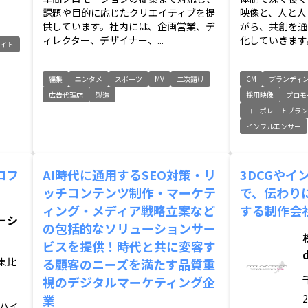
課題や目的に応じたクリエイティブを提
映像と、人と人
供しています。社内には、企画営業、デ
がら、共創を通
ィレクター、デザイナー、...
化していきます。
イト
編集
エンタメ
スポーツ
MV
二次請け
CM
ブランディ
広告代理店
製造
採用映像
プロモ
コーポレートブラン
インフルエンサー
ロフ
AI時代に通用するSEO対策・リ
3DCGやイ
ッチコンテンツ制作・マーケテ
で、伝わり
ィング・メディア戦略立案など
する制作会
ーシ
の包括的なソリューションサー
ビスを提供！時代と共に変容す
東比
る顧客のニーズを満たす品質重
視のデジタルマーケティング企
業
2
ハイ