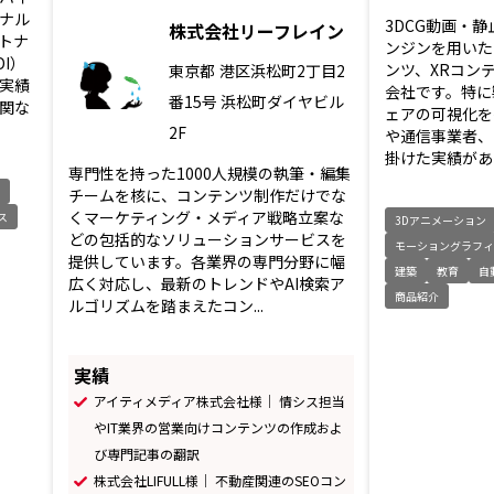
ナル
3DCG動画・
株式会社リーフレイン
ートナ
ンジンを用いた
I）
ンツ、XRコン
東京都
港区浜松町2丁目2
実績
会社です。特に
番15号 浜松町ダイヤビル
関な
ェアの可視化を
2F
や通信事業者、
掛けた実績があり
専門性を持った1000人規模の執筆・編集
チームを核に、コンテンツ制作だけでな
くマーケティング・メディア戦略立案な
ス
3Dアニメーション
どの包括的なソリューションサービスを
モーショングラフ
提供しています。各業界の専門分野に幅
建築
教育
自
広く対応し、最新のトレンドやAI検索ア
商品紹介
ルゴリズムを踏まえたコン...
実績
アイティメディア株式会社様｜ 情シス担当
やIT業界の営業向けコンテンツの作成およ
び専門記事の翻訳
株式会社LIFULL様｜ 不動産関連のSEOコン