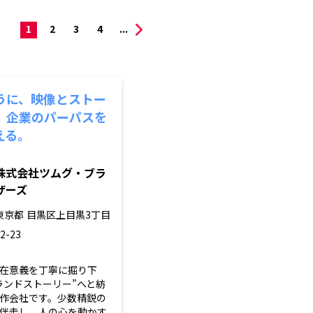
1
2
3
4
...
うに、映像とストー
。企業のパーパスを
える。
株式会社ツムグ・ブラ
ザーズ
東京都
目黒区上目黒3丁目
2-23
在意義を丁寧に掘り下
ランドストーリー”へと紡
作会社です。少数精鋭の
伴走し、人の心を動かす