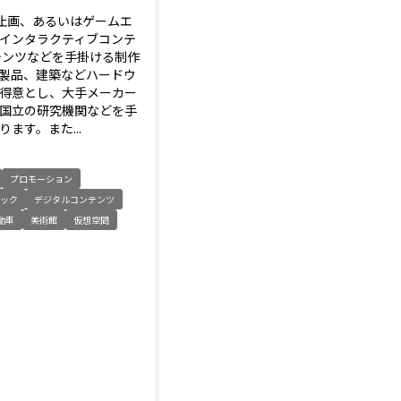
静止画、あるいはゲームエ
インタラクティブコンテ
テンツなどを手掛ける制作
製品、建築などハードウ
得意とし、大手メーカー
国立の研究機関などを手
ます。また...
プロモーション
ィック
デジタルコンテンツ
動車
美術館
仮想空間