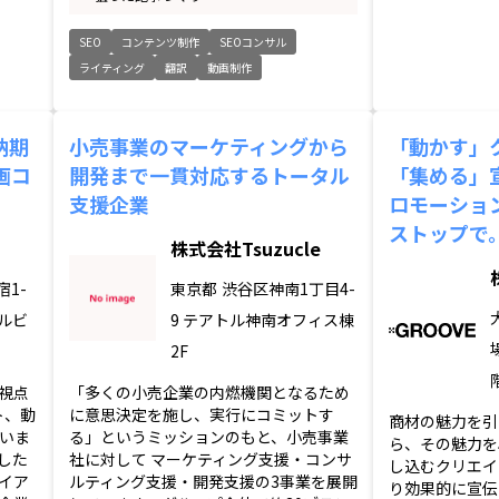
SEO
コンテンツ制作
SEOコンサル
ライティング
翻訳
動画制作
納期
小売事業のマーケティングから
「動かす」
画コ
開発まで一貫対応するトータル
「集める」
支援企業
ロモーショ
ストップで
株式会社Tsuzucle
1-
東京都
渋谷区神南1丁目4-
ラルビ
9 テアトル神南オフィス棟
2F
視点
「多くの小売企業の内燃機関となるため
ト、動
に意思決定を施し、実行にコミットす
商材の魅力を引
ていま
る」というミッションのもと、小売事業
ら、その魅力を
した
社に対して マーケティング支援・コンサ
し込むクリエイ
イア
ルティング支援・開発支援の3事業を展開
り効果的に宣伝