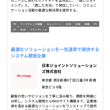
のニーズに合わせたアイデアを生み出し、「適したタイ
ミング」と、「適した方法」で発信していく、コミュニ
ケーション活動の最適な解決策を提供する...
PR
マーケティング戦略
キャンペーン
WEB
広報
映像
PV
VP
BtoB
ブランディング
最適なソリューションを一気通貫で提供する
システム開発企業
日本ジョイントソリューション
ズ株式会社
東京都
港区新橋4丁目21番3号 新橋
東急ビル 6階
顧客の想いやビジョンを丁寧に汲み取り、課題を明確に
分析し、システム開発からWebサイト構築まで、企業価
値を高める最適なソリューションをワンストップで提供