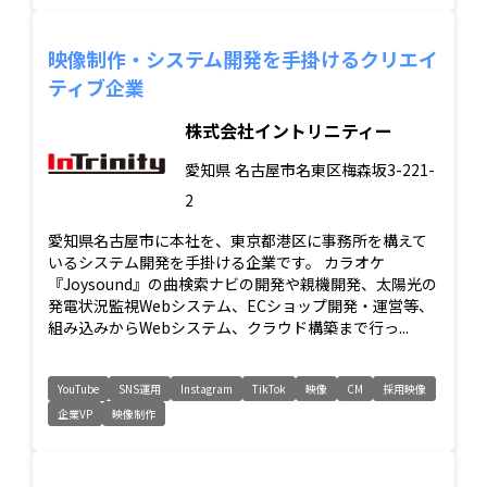
映像制作・システム開発を手掛けるクリエイ
ティブ企業
株式会社イントリニティー
愛知県
名古屋市名東区梅森坂3-221-
2
愛知県名古屋市に本社を、東京都港区に事務所を構えて
いるシステム開発を手掛ける企業です。 カラオケ
『Joysound』の曲検索ナビの開発や親機開発、太陽光の
発電状況監視Webシステム、ECショップ開発・運営等、
組み込みからWebシステム、クラウド構築まで行っ...
YouTube
SNS運用
Instagram
TikTok
映像
CM
採用映像
企業VP
映像制作