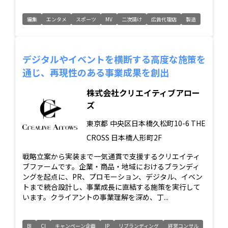
編集
エンタメ
スポーツ
MV
二次請け
広告代理店
製造
デジタルやイベントを横断する高度な施策を
通じ、再現性のある事業成果を創出
株式会社クリエイティブアロー
ズ
東京都
中央区日本橋久松町10-6 THE
CROSS 日本橋人形町2F
戦略立案から実装まで一気通貫で支援するクリエイティ
ブファームです。企業・商品・地域におけるブランディ
ングを起点に、PR、プロモーション、デジタル、イベン
トまで統合設計し、事業成長に直結する施策を実行して
います。クライアントの事業理解を深め、丁...
BI
CI
キャンペーン企画
IP
リブランディング
経営コンサル