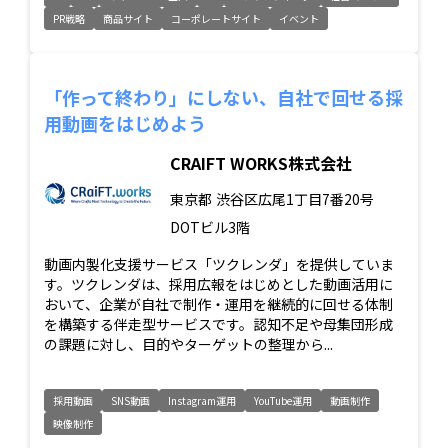
PR戦略
商品サイト
コーポレートサイト
イベント
「作って終わり」にしない、自社で回せる採
用動画をはじめよう
CRAIFT WORKS株式会社
東京都
渋谷区広尾1丁目7番20号
DOTビル3階
動画内製化支援サービス「ツクレンダ」を提供していま
す。ツクレンダは、採用広報をはじめとした動画活用に
おいて、企業が自社で制作・運用を継続的に回せる体制
を構築する伴走型サービスです。認知不足や母集団形成
の課題に対し、目的やターゲットの整理から...
採用動画
SNS動画
Instagram運用
YouTube運用
動画制作
映像制作