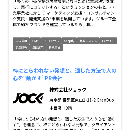
「多くの小売企業の内燃機関となるために意思決定を施
し、実行にコミットする」というミッションのもと、小
売事業社に対して マーケティング支援・コンサルティン
グ支援・開発支援の3事業を展開しています。グループ全
体で約20ブランドを運営しているため、机...
広告運用
CRM
ECコンサル
Shopify
基幹システム
ECサイト
商品開発
SNS運用
新規事業
枠にとらわれない発想と、適した方法で人の
心を“動かす”PR会社
株式会社ジョック
東京都
目黒区東山1-11-2 GranDuo
中目黒Ⅱ3階
「枠にとらわれない発想と、適した方法で人の心を“動か
す”」を理念に、枠にとらわれない発想で、クライアント