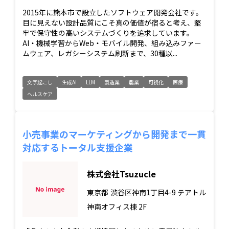
2015年に熊本市で設立したソフトウェア開発会社です。
目に見えない設計品質にこそ真の価値が宿ると考え、堅
牢で保守性の高いシステムづくりを追求しています。
AI・機械学習からWeb・モバイル開発、組み込みファー
ムウェア、レガシーシステム刷新まで、30種以...
文字起こし
生成AI
LLM
製造業
農業
可視化
医療
ヘルスケア
小売事業のマーケティングから開発まで一貫
対応するトータル支援企業
株式会社Tsuzucle
東京都
渋谷区神南1丁目4-9 テアトル
神南オフィス棟 2F