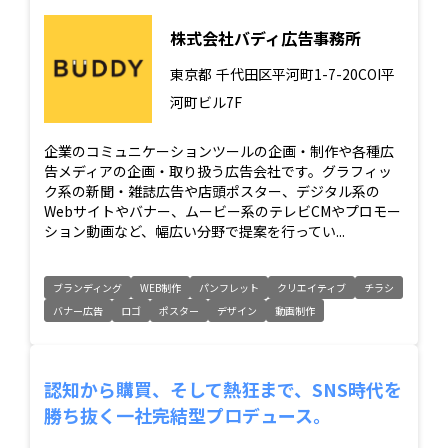
株式会社バディ広告事務所
東京都
千代田区平河町1-7-20COI平
河町ビル7F
企業のコミュニケーションツールの企画・制作や各種広
告メディアの企画・取り扱う広告会社です。グラフィッ
ク系の新聞・雑誌広告や店頭ポスター、デジタル系の
Webサイトやバナー、ムービー系のテレビCMやプロモー
ション動画など、幅広い分野で提案を行ってい...
ブランディング
WEB制作
パンフレット
クリエイティブ
チラシ
バナー広告
ロゴ
ポスター
デザイン
動画制作
認知から購買、そして熱狂まで、SNS時代を
勝ち抜く一社完結型プロデュース。