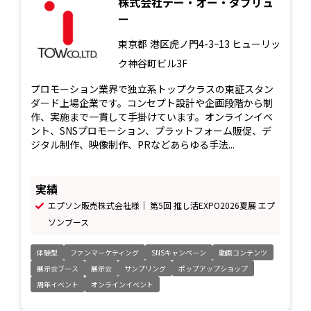
株式会社テー・オー・ダブリュ
ー
東京都
港区虎ノ門4-3ｰ13 ヒューリッ
ク神谷町ビル3F
プロモーション業界で独立系トップクラスの東証スタン
ダード上場企業です。コンセプト設計や企画段階から制
作、実施まで一貫して手掛けています。オンラインイベ
ント、SNSプロモーション、プラットフォーム販促、デ
ジタル制作、映像制作、PRなどあらゆる手法...
実績
エプソン販売株式会社様｜ 第5回 推し活EXPO2026夏展 エプ
ソンブース
体験型
ファンマーケティング
SNSキャンペーン
動画コンテンツ
展示会ブース
展示会
サンプリング
ポップアップショップ
周年イベント
オンラインイベント