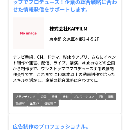
ップでプロデュース！企業の総合戦略に合わ
せた情報発信をサポートします。
株式会社KAPFILM
東京都
文京区本郷3-4-5 2F
テレビ番組、CM、ドラマ、Webやアプリ、さらにイベン
ト制作や運営、配信、ライブ、講演、vtuberなどの企画
から制作まで、ワンストップでプロデュースする映像制
作会社です。これまでに1000本以上の動画制作で培った
スキルを活かし、企業の総合戦略に合わせてI...
ブランディング
企画
映像
撮影
プロモーション
PR
編集
商品PV
企業VP
番組制作
広告制作のプロフェッショナル。