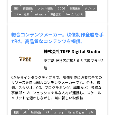
SNS
商品撮影
スタジオ撮影
3DCG
動画編集
デザイン
スチール撮影
Instagram
画像加工
キービジュアル
総合コンテンツメーカー。映像制作全般を手
がけ、高品質なコンテンツを提供。
株式会社TREE Digital Studio
東京都
渋谷区広尾5-6-6 広尾プラザ8
階
CMからインタラクティブまで、映像制作に必要な全ての
リソースを持つ総合コンテンツメーカーです。企画、撮
影、スタジオ、CG、プログラミング、編集など、多様な
事業部とプロフェッショナルな人材が連携し、スケール
メリットを活かしながら、常に新しい映像技...
動画
AR
映像制作
XR
ユニティ
UnrealEngine
VFX