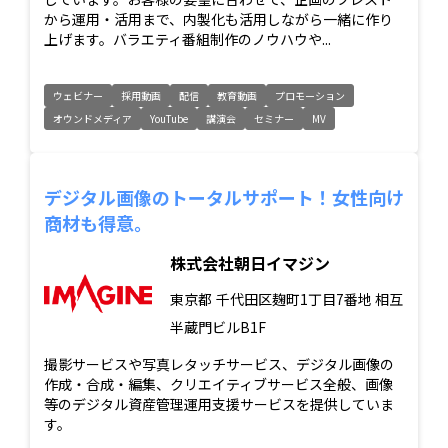
から運用・活用まで、内製化も活用しながら一緒に作り
上げます。バラエティ番組制作のノウハウや...
ウェビナー
採用動画
配信
教育動画
プロモーション
オウンドメディア
YouTube
講演会
セミナー
MV
デジタル画像のトータルサポート！女性向け
商材も得意。
株式会社朝日イマジン
東京都
千代田区麹町1丁目7番地 相互
半蔵門ビルB1F
撮影サービスや写真レタッチサービス、デジタル画像の
作成・合成・編集、クリエイティブサービス全般、画像
等のデジタル資産管理運用支援サービスを提供していま
す。