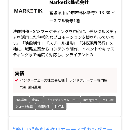
Marketik株式会社
宮城県
仙台市若林区新寺3-13-30 ピ
ースフル新寺1階
映像制作・SNSマーケティングを中心に、デジタルメディ
アを活用した包括的なプロモーション支援を行っていま
す。「映像制作」「スチール撮影」「SNS運用代行」を
軸に、戦略立案からコンテンツ制作、イベントやキャス
ティングまで幅広く対応し、クライアントの...
実績
インターフェース株式会社様｜ ランドクルーザー専門店
YouTube運用
SNS運用
企業VP
ブランディングムービー
Instagram
YouTube
ショート動画
採用映像
TikTok
“楽しい”を創るクリエーティブカンパニー